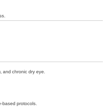
ss.
)
, and chronic dry eye.
e-based protocols.