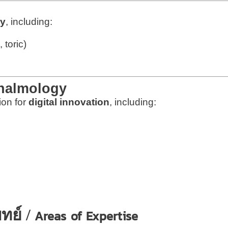
ry
, including:
 toric)
thalmology
ion for
digital innovation
, including:
ย์ /
Areas of Expertise