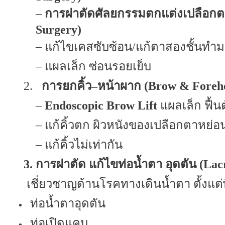
–
การผ่าตัดศัลยกรรมตกแต่งเปลือก
Surgery)
–
แก้ไขเคสซับซ้อน/แก้ตาสองชั้นทำม
–
แผลเล็ก ซ่อนรอยเย็บ
2.
การยกคิ้ว
–
หน้าผาก (
Brow & Forehe
–
Endoscopic Brow Lift
แผลเล็ก ฟื้นต
–
แก้คิ้วตก ผิวหนังของเปลือกตาหย่อ
–
แก้คิ้วไม่เท่ากัน
3.
การผ่าตัด แก้ไขท่อน้ำตา อุดตัน (
Lac
เชี่ยวชาญด้านโรคทางเดินน้ำตา ตั้งแต่พื
ท่อน้ำตาอุดตัน
ท่อเปิดแคบ