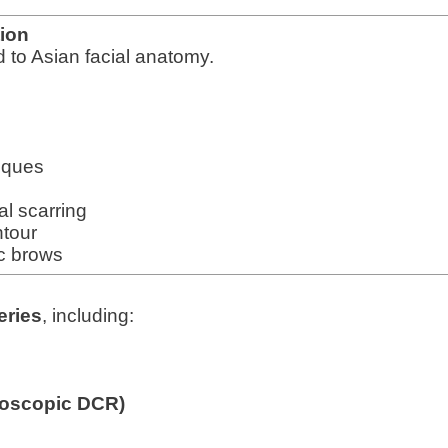
tion
 to Asian facial anatomy.
niques
al scarring
ntour
c brows
eries
, including:
oscopic DCR)