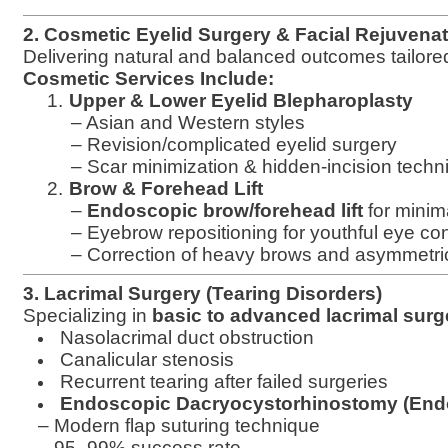
2. Cosmetic Eyelid Surgery & Facial Rejuvena
Delivering natural and balanced outcomes tailored
Cosmetic Services Include:
1.
Upper & Lower Eyelid Blepharoplasty
– Asian and Western styles
– Revision/complicated eyelid surgery
– Scar minimization & hidden-incision tech
2.
Brow & Forehead Lift
–
Endoscopic brow/forehead lift
for minim
– Eyebrow repositioning for youthful eye co
– Correction of heavy brows and asymmetri
3. Lacrimal Surgery (Tearing Disorders)
Specializing in
basic to advanced lacrimal surg
Nasolacrimal duct obstruction
Canalicular stenosis
Recurrent tearing after failed surgeries
Endoscopic Dacryocystorhinostomy (End
– Modern flap suturing technique
– 95–99% success rate