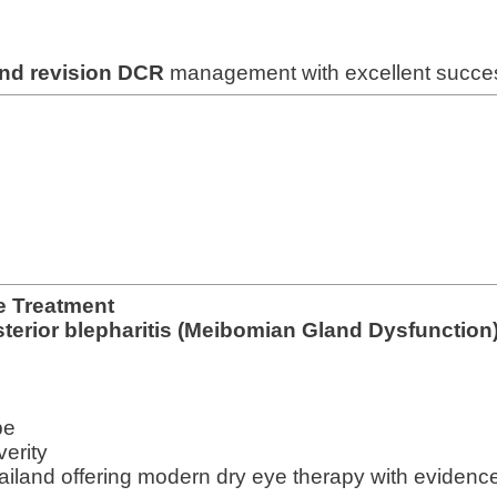
and revision DCR
management with excellent succe
e Treatment
osterior blepharitis (Meibomian Gland Dysfunction
pe
erity
ailand offering modern dry eye therapy with evidenc