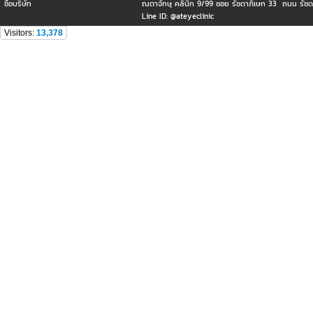
ชื่อบริษัท
ณตาจักษุ คลินิก 9/99 ซอย รัชดาภิเษก 33 ถนน รัชด
Line ID: @ateyeclinic
Visitors:
13,378