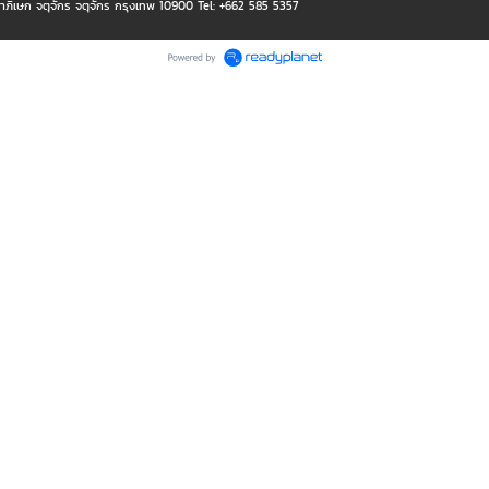
าภิเษก จตุจักร จตุจักร กรุงเทพ 10900 Tel: +662 585 5357